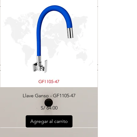
Llave Ganso - GF1105-47
Precio
S/ 64.00
Agregar al carrito