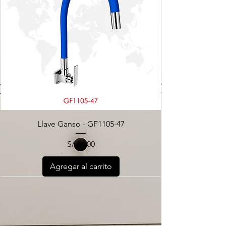
Llave Ganso - GF1105-47
Precio
S/ 64.00
Agregar al carrito