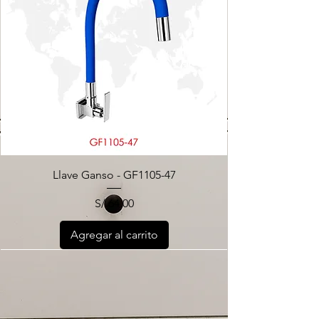
Llave Ganso - GF1105-47
Precio
S/ 64.00
Agregar al carrito