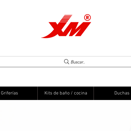
Una elección segura
Buscar..
Griferías
Kits de baño / cocina
Duchas