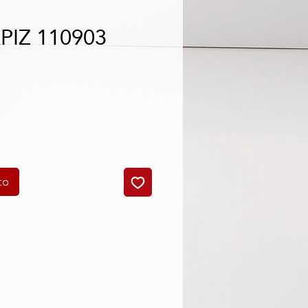
PIZ 110903
o
to