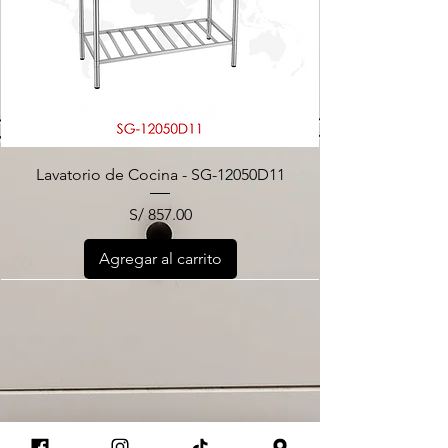
Lavatorio de Cocina - SG-12050D11
Precio
S/ 857.00
Agregar al carrito