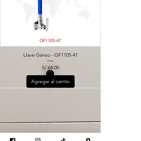
Llave Ganso - GF1105-47
Precio
S/ 64.00
Agregar al carrito