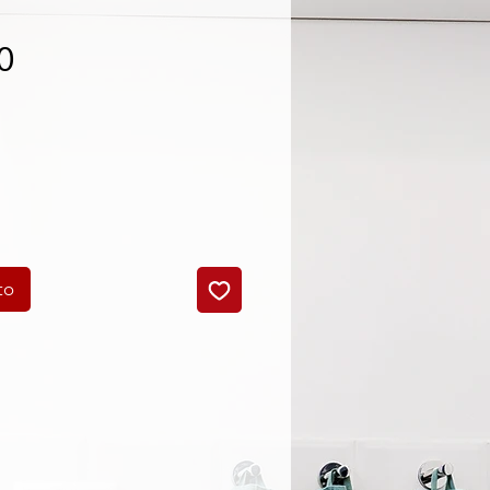
0
cio
to