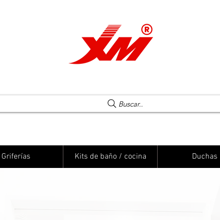
Una elección segura
Buscar..
Griferías
Kits de baño / cocina
Duchas