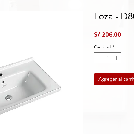
Loza - D8
Pre
S/ 206.00
Cantidad
*
Agregar al carri