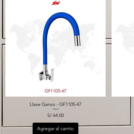
Llave Ganso - GF1105-47
Precio
S/ 64.00
Agregar al carrito