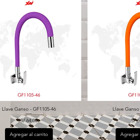
Llave Ganso - GF1105-46
Llave Ganso
Precio
Pre
S/ 64.00
S/ 6
Agregar al carrito
Agregar a