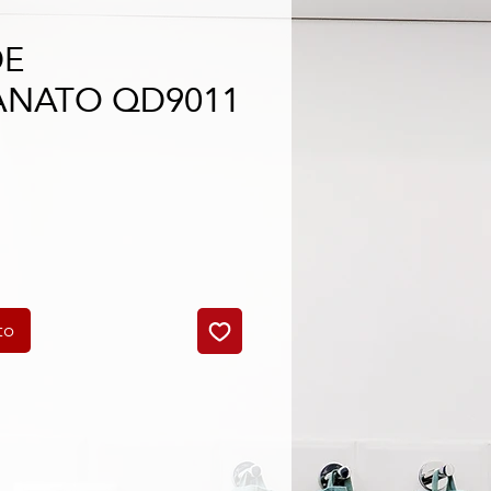
DE
ANATO QD9011
cio
to