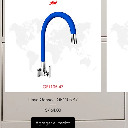
Llave Ganso - GF1105-47
Precio
S/ 64.00
Agregar al carrito