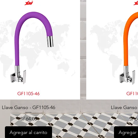
Llave Ganso - GF1105-46
Llave Ganso
Precio
Pre
S/ 64.00
S/ 6
Agregar al carrito
Agregar a