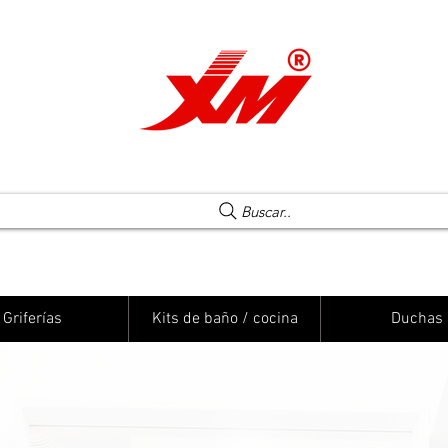
Una elección segura
Buscar..
Griferías
Kits de baño / cocina
Duchas