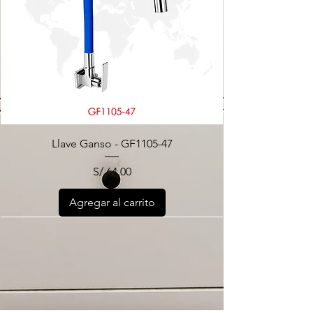
Llave Ganso - GF1105-47
Precio
S/ 64.00
Agregar al carrito