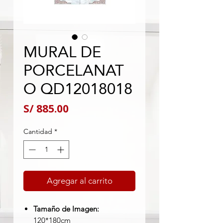
MURAL DE
PORCELANAT
O QD12018018
Precio
S/ 885.00
Cantidad
*
Agregar al carrito
Tamaño de Imagen:
120*180cm