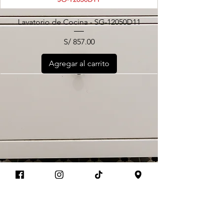
Lavatorio de Cocina - SG-12050D11
Precio
S/ 857.00
Agregar al carrito