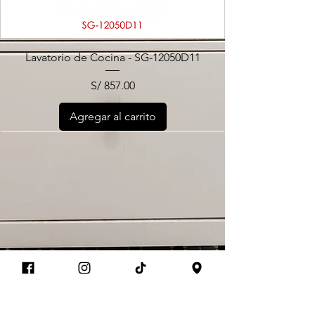
Lavatorio de Cocina - SG-12050D11
Precio
S/ 857.00
Agregar al carrito