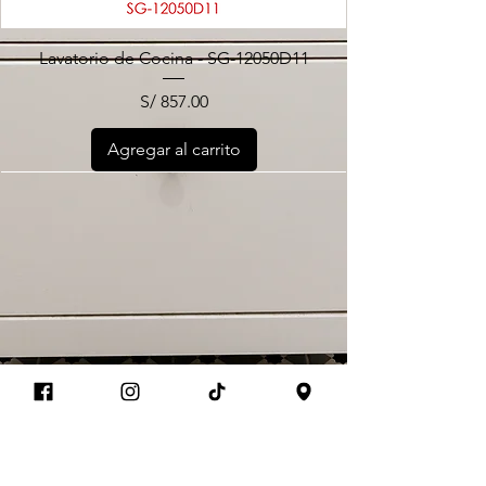
Lavatorio de Cocina - SG-12050D11
Precio
S/ 857.00
Agregar al carrito