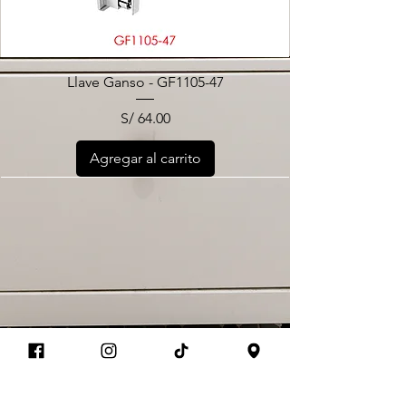
Llave Ganso - GF1105-47
Precio
S/ 64.00
Agregar al carrito