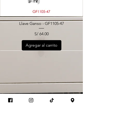
Llave Ganso - GF1105-47
Precio
S/ 64.00
Agregar al carrito