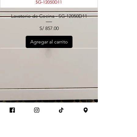
Lavatorio de Cocina - SG-12050D11
Precio
S/ 857.00
Agregar al carrito