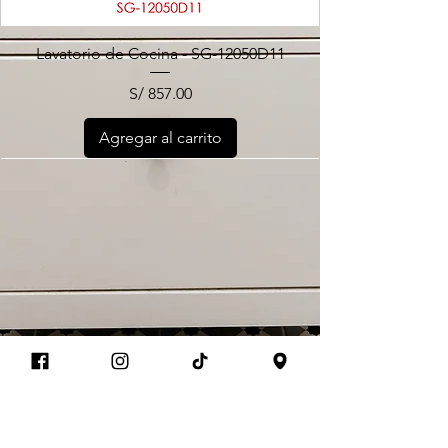
Lavatorio de Cocina - SG-12050D11
Precio
S/ 857.00
Agregar al carrito