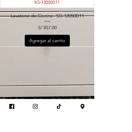
Lavatorio de Cocina - SG-12050D11
Precio
S/ 857.00
Agregar al carrito