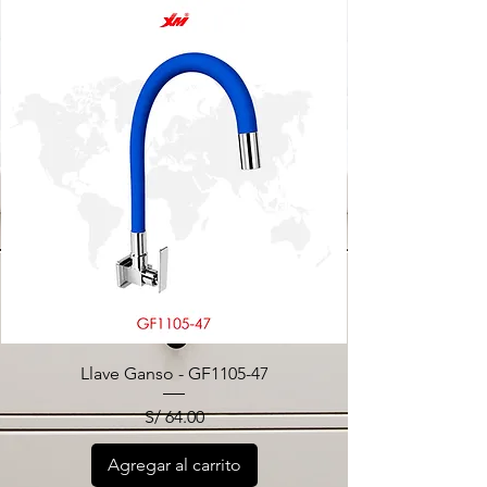
Llave Ganso - GF1105-47
Precio
S/ 64.00
Agregar al carrito