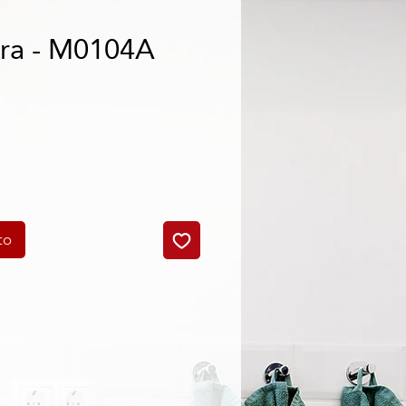
ra - M0104A
cio
to