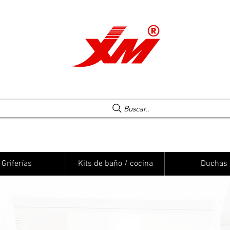
Una elección segura
Buscar..
Griferías
Kits de baño / cocina
Duchas