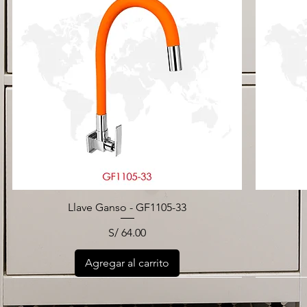
Llave Ganso - GF1105-33
Precio
S/ 64.00
Agregar al carrito