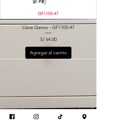
Llave Ganso - GF1105-47
Precio
S/ 64.00
Agregar al carrito