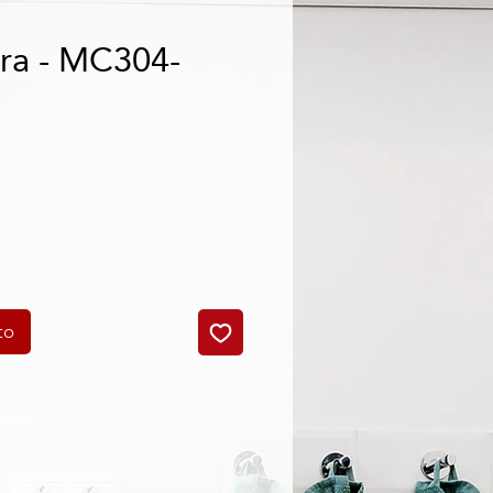
ra - MC304-
cio
to