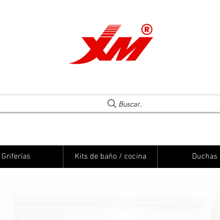
Una elección segura
Buscar..
Griferías
Kits de baño / cocina
Duchas