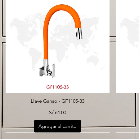
Llave Ganso - GF1105-33
Precio
S/ 64.00
Agregar al carrito