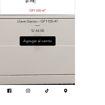
Llave Ganso - GF1105-47
Precio
S/ 64.00
Agregar al carrito