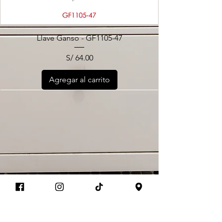
Llave Ganso - GF1105-47
Precio
S/ 64.00
Agregar al carrito