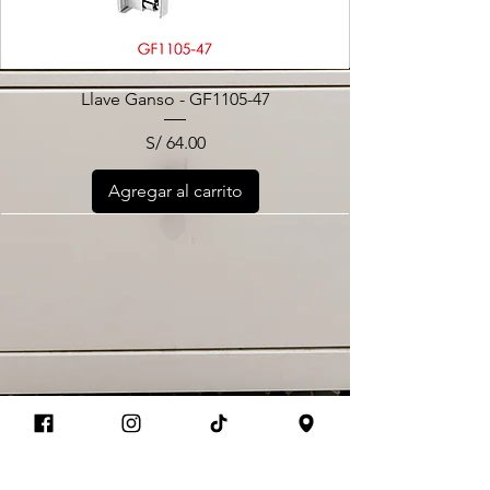
Llave Ganso - GF1105-47
Precio
S/ 64.00
Agregar al carrito