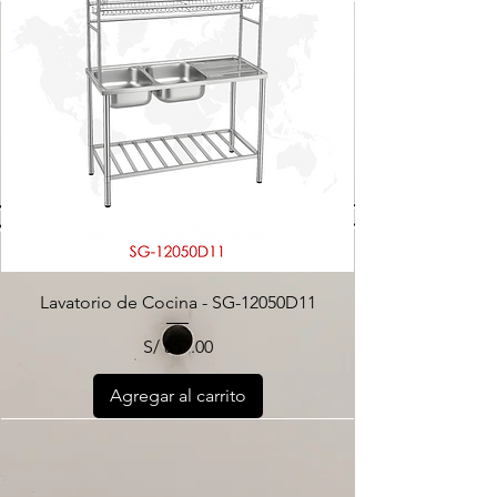
Lavatorio de Cocina - SG-12050D11
Precio
S/ 857.00
Agregar al carrito