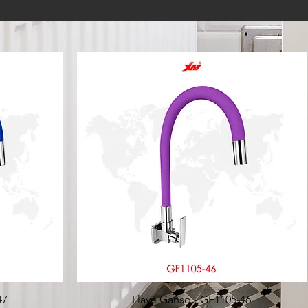
47
Llave Ganso - GF1105-46