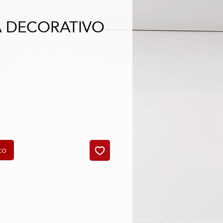
 DECORATIVO
o
to