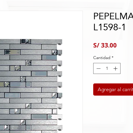
PEPELMA
L1598-1
Preci
S/ 33.00
Cantidad
*
Agregar al carri