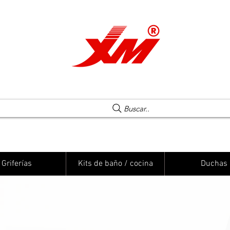
Una elección segura
Buscar..
Griferías
Kits de baño / cocina
Duchas