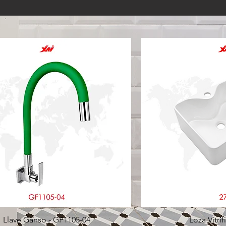
Llave Ganso - GF1105-04
Loza Vitrif