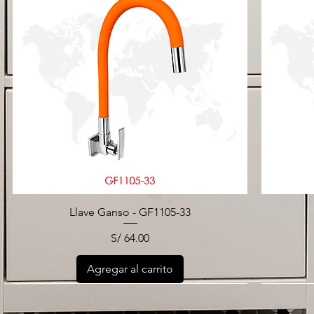
Llave Ganso - GF1105-33
Precio
S/ 64.00
Agregar al carrito