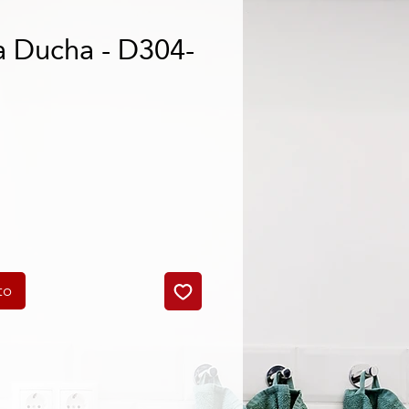
a Ducha - D304-
o
to