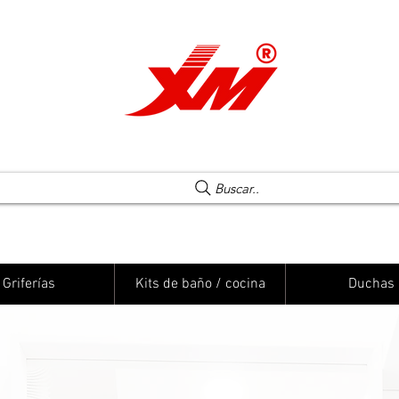
Una elección segura
Buscar..
Griferías
Kits de baño / cocina
Duchas