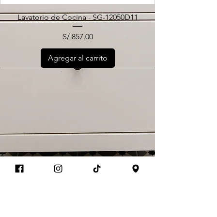
Lavatorio de Cocina - SG-12050D11
Precio
S/ 857.00
Agregar al carrito