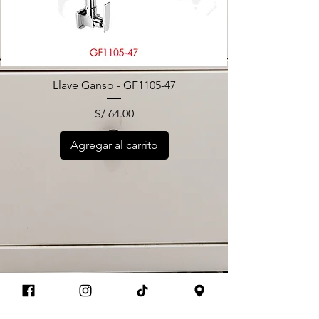
Llave Ganso - GF1105-47
Precio
S/ 64.00
Agregar al carrito