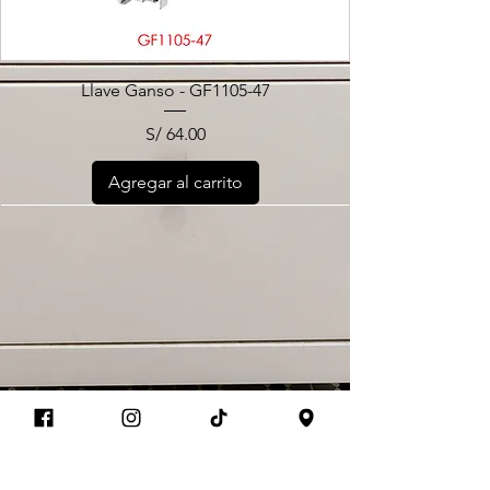
Llave Ganso - GF1105-47
Precio
S/ 64.00
Agregar al carrito