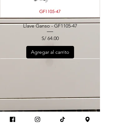
Llave Ganso - GF1105-47
Precio
S/ 64.00
Agregar al carrito