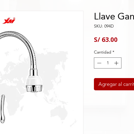
Llave Ga
SKU: 094D
Preci
S/ 63.00
Cantidad
*
Agregar al carri