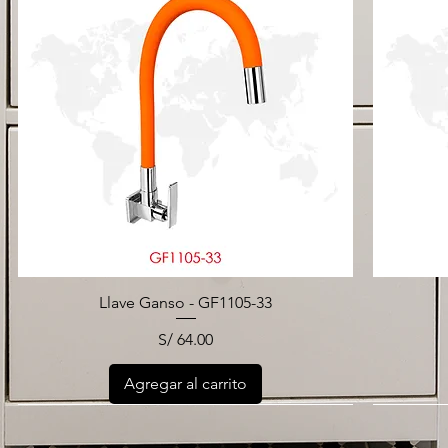
Llave Ganso - GF1105-33
Precio
S/ 64.00
Agregar al carrito