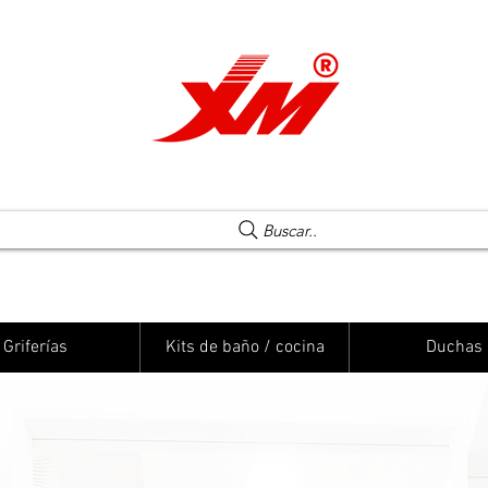
Una elección segura
Buscar..
Griferías
Kits de baño / cocina
Duchas