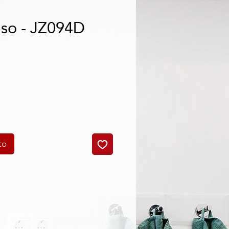
nso - JZ094D
o
to