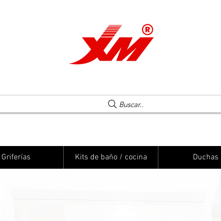
Una elección segura
Buscar..
Griferías
Kits de baño / cocina
Duchas