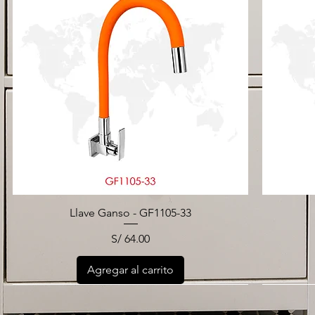
Llave Ganso - GF1105-33
Precio
S/ 64.00
Agregar al carrito