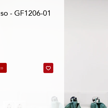
nso - GF1206-01
o
to