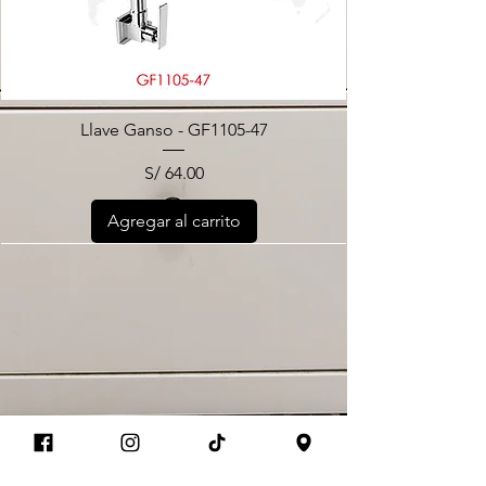
Llave Ganso - GF1105-47
Precio
S/ 64.00
Agregar al carrito