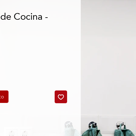
de Cocina -
B
cio
to