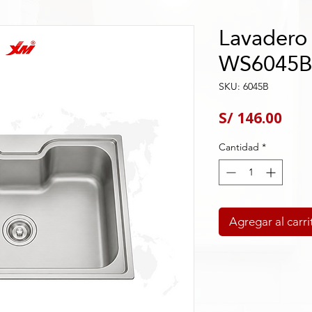
Lavadero 
WS6045
SKU: 6045B
Pre
S/ 146.00
Cantidad
*
Agregar al carri