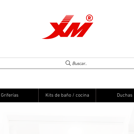
Una elección segura
Buscar..
Griferías
Kits de baño / cocina
Duchas