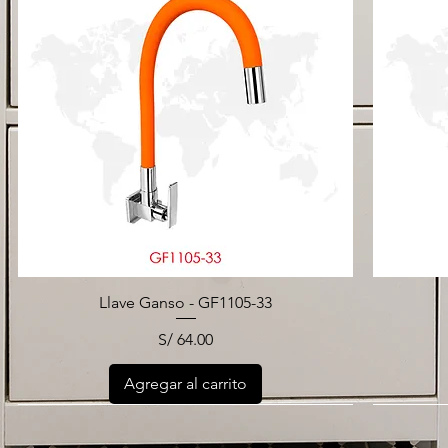
Llave Ganso - GF1105-33
Precio
S/ 64.00
Agregar al carrito