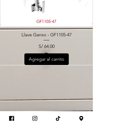
Llave Ganso - GF1105-47
Precio
S/ 64.00
Agregar al carrito