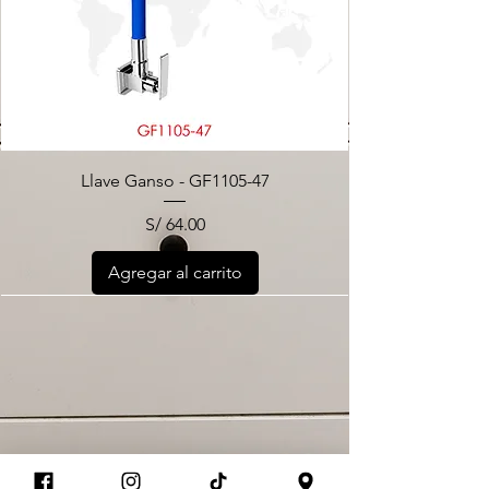
Llave Ganso - GF1105-47
Precio
S/ 64.00
Agregar al carrito