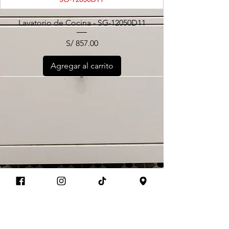
Lavatorio de Cocina - SG-12050D11
Precio
S/ 857.00
Agregar al carrito