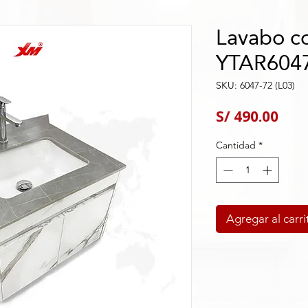
Lavabo co
YTAR6047
SKU: 6047-72 (L03)
Pre
S/ 490.00
Cantidad
*
Agregar al carri