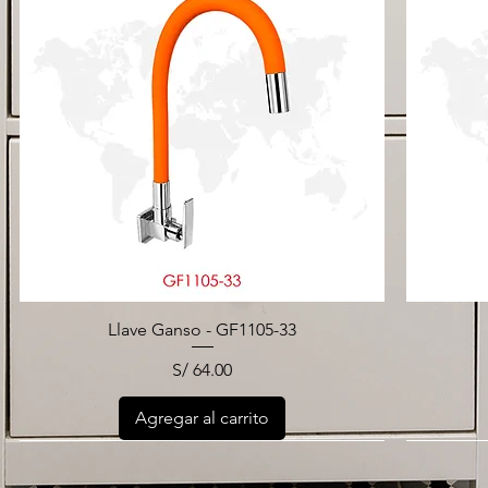
Llave Ganso - GF1105-33
Precio
S/ 64.00
Agregar al carrito