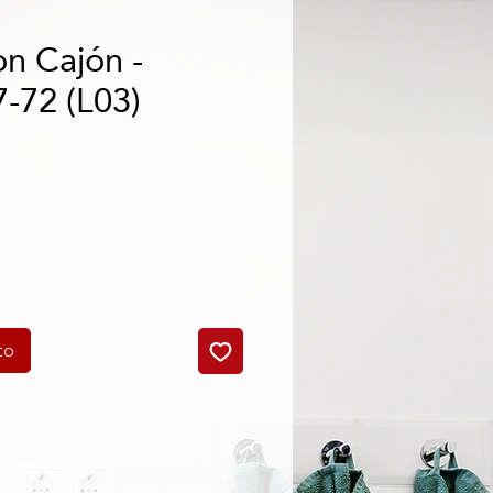
n Cajón -
-72 (L03)
cio
to