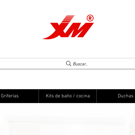
Una elección segura
Buscar..
Griferías
Kits de baño / cocina
Duchas