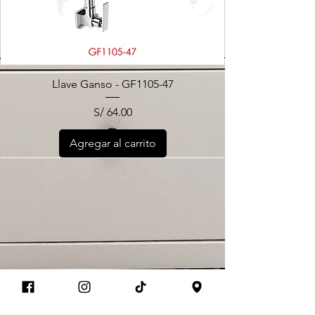
Llave Ganso - GF1105-47
Precio
S/ 64.00
Agregar al carrito