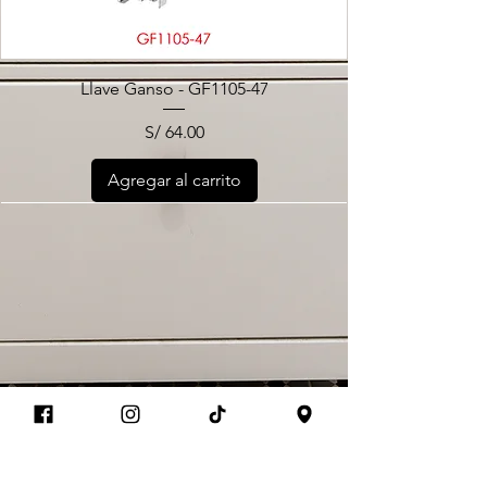
Llave Ganso - GF1105-47
Precio
S/ 64.00
Agregar al carrito