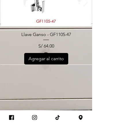
Llave Ganso - GF1105-47
Precio
S/ 64.00
Agregar al carrito