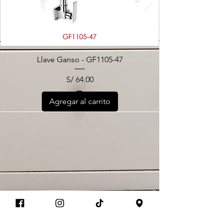
Llave Ganso - GF1105-47
Precio
S/ 64.00
Agregar al carrito