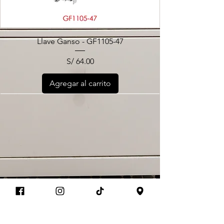
Llave Ganso - GF1105-47
Precio
S/ 64.00
Agregar al carrito