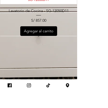
Lavatorio de Cocina - SG-12050D11
Precio
S/ 857.00
Agregar al carrito