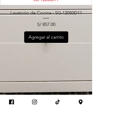
Lavatorio de Cocina - SG-12050D11
Precio
S/ 857.00
Agregar al carrito