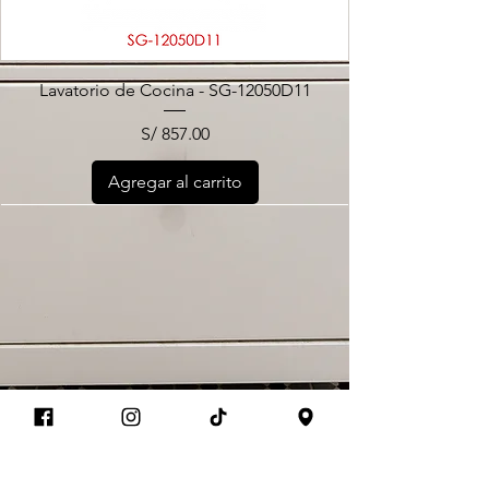
Lavatorio de Cocina - SG-12050D11
Precio
S/ 857.00
Agregar al carrito