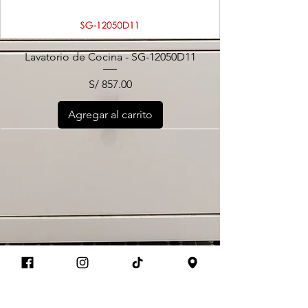
Lavatorio de Cocina - SG-12050D11
Precio
S/ 857.00
Agregar al carrito