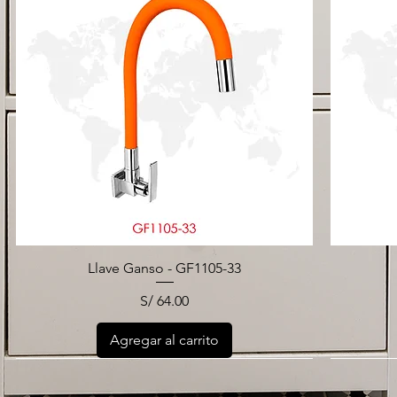
Llave Ganso - GF1105-33
Precio
S/ 64.00
Agregar al carrito