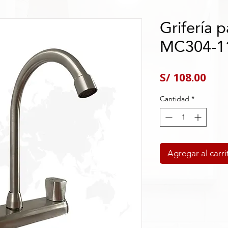
Grifería p
MC304-1
Pre
S/ 108.00
Cantidad
*
Agregar al carri