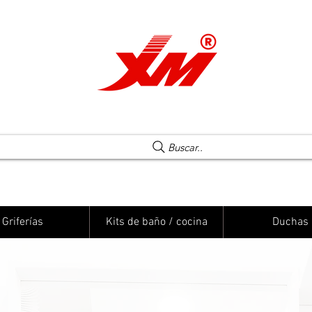
Una elección segura
Buscar..
Griferías
Kits de baño / cocina
Duchas