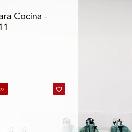
ara Cocina -
11
cio
to