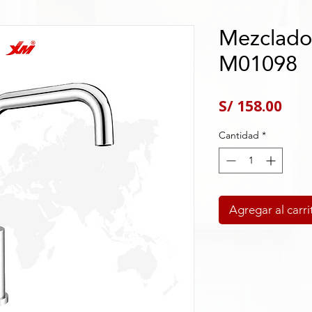
Mezclador
M01098
Pre
S/ 158.00
Cantidad
*
Agregar al carri