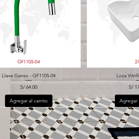
Llave Ganso - GF1105-04
Loza Vitrif
Precio
Prec
S/ 64.00
S/ 1
Agregar al carrito
Agregar a