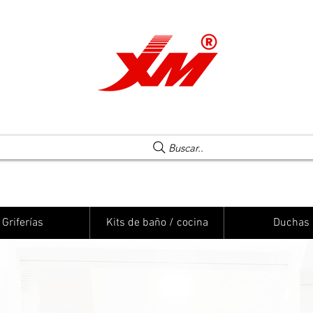
Una elección segura
Buscar..
Griferías
Kits de baño / cocina
Duchas