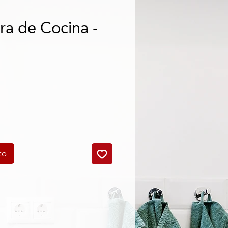
a de Cocina -
cio
to