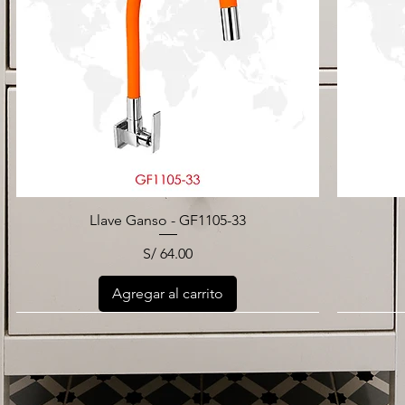
Llave Ganso - GF1105-33
Precio
S/ 64.00
Agregar al carrito